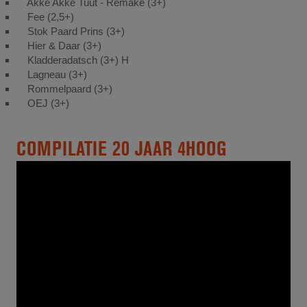
Akke Akke Tuut - Remake (3+)
Fee (2,5+)
Stok Paard Prins (3+)
Hier & Daar (3+)
Kladderadatsch (3+) H
Lagneau (3+)
Rommelpaard (3+)
OEJ (3+)
COMPILATIE 20 JAAR 4HOOG