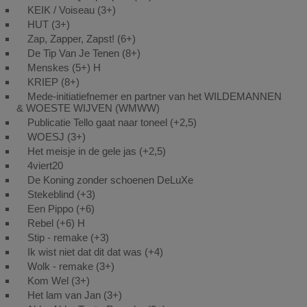
KEIK / Voiseau (3+)
HUT (3+)
Zap, Zapper, Zapst! (6+)
De Tip Van Je Tenen (8+)
Menskes (5+) H
KRIEP (8+)
Mede-initiatiefnemer en partner van het WILDEMANNEN
& WOESTE WIJVEN (WMWW)
Publicatie Tello gaat naar toneel (+2,5)
WOESJ (3+)
Het meisje in de gele jas (+2,5)
4viert20
De Koning zonder schoenen DeLuXe
Stekeblind (+3)
Een Pippo (+6)
Rebel (+6) H
Stip - remake (+3)
Ik wist niet dat dit dat was (+4)
Wolk - remake (3+)
Kom Wel (3+)
Het lam van Jan (3+)