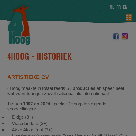
NL
FR
EN
4HOOG -
HISTORIEK
ARTISTIEKE CV
4Hoog maakte in totaal reeds 51
producties
en speelt heel
wat voorstellingen zowel nationaal als internationaal
Tussen
1997 en 2024
speelde 4Hoog de volgende
voorstellingen:
Didge (3+)
Waterlanders (3+)
Akke Akke Tuut (3+)