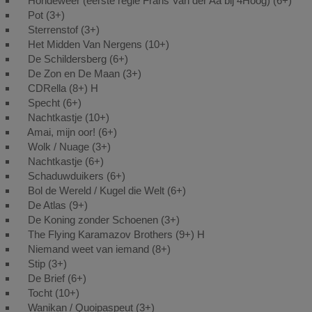
Hondeweer (eerste regie Frans Van der Aa bij 4Hoog) (6+)
Pot (3+)
Sterrenstof (3+)
Het Midden Van Nergens (10+)
De Schildersberg (6+)
De Zon en De Maan (3+)
CDRella (8+) H
Specht (6+)
Nachtkastje (10+)
Amai, mijn oor! (6+)
Wolk / Nuage (3+)
Nachtkastje (6+)
Schaduwduikers (6+)
Bol de Wereld / Kugel die Welt (6+)
De Atlas (9+)
De Koning zonder Schoenen (3+)
The Flying Karamazov Brothers (9+) H
Niemand weet van iemand (8+)
Stip (3+)
De Brief (6+)
Tocht (10+)
Wanikan / Quoipaspeut (3+)