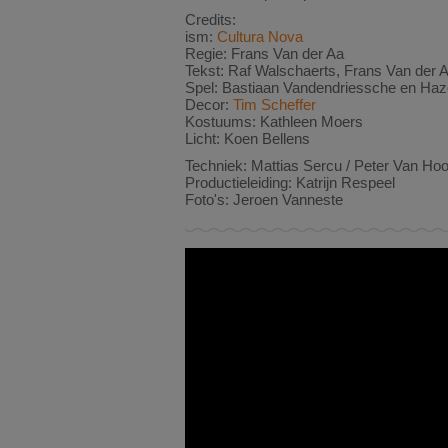
Credits:
ism:
Cultura Nova
Regie: Frans Van der Aa
Tekst: Raf Walschaerts, Frans Van der 
Spel: Bastiaan Vandendriessche en Haz
Decor:
Tim Scheffer
Kostuums: Kathleen Moers
Licht: Koen Bellens
Techniek: Mattias Sercu / Peter Van Hoo
Productieleiding: Katrijn Respeel
Foto's: Jeroen Vanneste