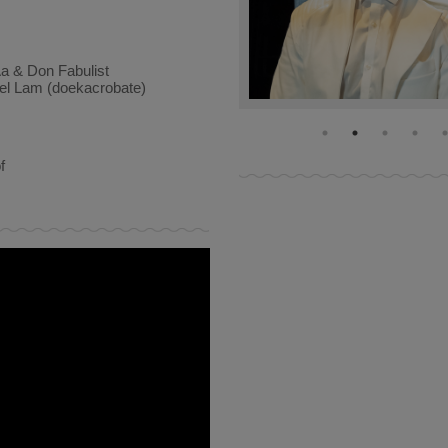
Aa & Don Fabulist
el Lam (doekacrobate)
f