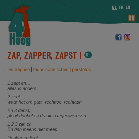
NL
FR
EN
ZAP, ZAPPER, ZAPST !
6+
lesmappen
technische fiches
persfotos
1 zapt en…
alles is anders.
2 zegt...
waar het om gaat, rechttoe, rechtaan.
En 3 danst,
plooit dubbel en draait in tegenwijzerzin.
1 2 3 zijn er.
En dan ineens niet meer.
Donker en licht.