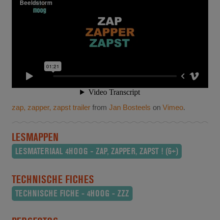
zap, zapper, zapst trailer
from
Jan Bosteels
on
Vimeo
.
LESMAPPEN
LESMATERIAAL 4HOOG - ZAP, ZAPPER, ZAPST ! (6+)
TECHNISCHE FICHES
TECHNISCHE FICHE - 4HOOG - ZZZ