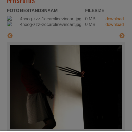
PERSFOTOS
FOTO
BESTANDSNAAM
FILESIZE
4hoog-zzz-1ccarolinevincart.jpg
0 MB
download
4hoog-zzz-2ccarolinevincart.jpg
0 MB
download