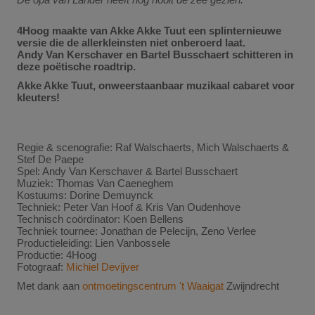
4Hoog maakte van Akke Akke Tuut een splinternieuwe
versie die de allerkleinsten niet onberoerd laat.
Andy Van Kerschaver en Bartel Busschaert schitteren in
deze poëtische roadtrip.
Akke Akke Tuut, onweerstaanbaar muzikaal cabaret voor
kleuters!
Regie & scenografie: Raf Walschaerts, Mich Walschaerts &
Stef De Paepe
Spel: Andy Van Kerschaver & Bartel Busschaert
Muziek: Thomas Van Caeneghem
Kostuums: Dorine Demuynck
Techniek: Peter Van Hoof & Kris Van Oudenhove
Technisch coördinator: Koen Bellens
Techniek tournee: Jonathan de Pelecijn, Zeno Verlee
Productieleiding: Lien Vanbossele
Productie: 4Hoog
Fotograaf:
Michiel Devijver
Met dank aan
ontmoetingscentrum 't Waaigat
Zwijndrecht