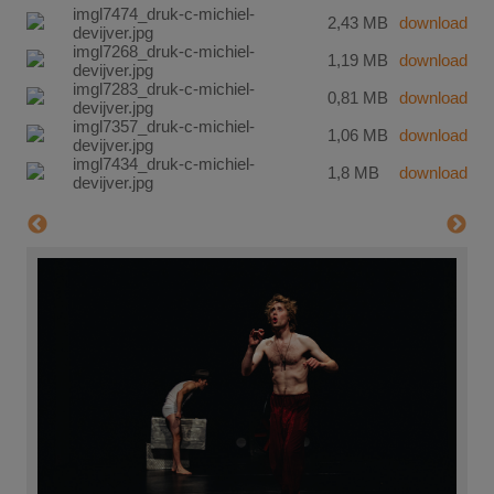
imgl7474_druk-c-michiel-
2,43 MB
download
devijver.jpg
imgl7268_druk-c-michiel-
1,19 MB
download
devijver.jpg
imgl7283_druk-c-michiel-
0,81 MB
download
devijver.jpg
imgl7357_druk-c-michiel-
1,06 MB
download
devijver.jpg
imgl7434_druk-c-michiel-
1,8 MB
download
devijver.jpg