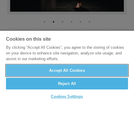
SPEELDATA
vorige
Cookies on this site
By clicking “Accept All Cookies”, you agree to the storing of cookies
on your device to enhance site navigation, analyze site usage, and
assist in our marketing efforts.
Accept All Cookies
Reject All
Cookies Settings
KAZEMATTENSTRAAT 17, 9000 GENT -
INFO@4HOOG.BE
- © 4HOOG