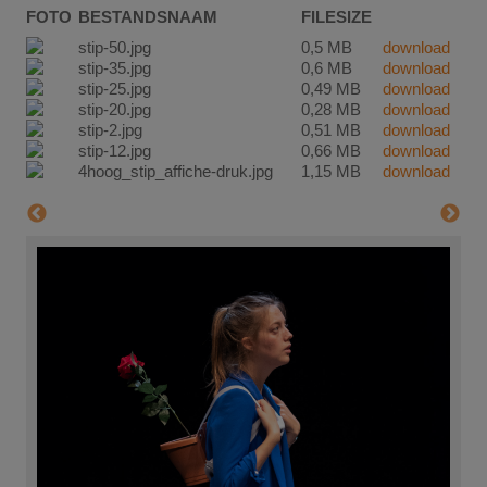
FOTO
BESTANDSNAAM
FILESIZE
stip-50.jpg
0,5 MB
download
stip-35.jpg
0,6 MB
download
stip-25.jpg
0,49 MB
download
stip-20.jpg
0,28 MB
download
stip-2.jpg
0,51 MB
download
stip-12.jpg
0,66 MB
download
4hoog_stip_affiche-druk.jpg
1,15 MB
download