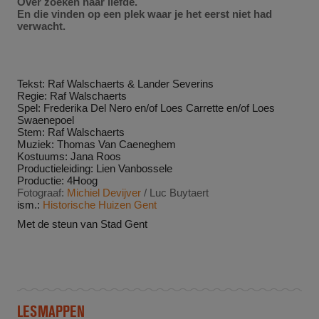
Over zoeken naar liefde.
En die vinden op een plek waar je het eerst niet had
verwacht.
Tekst: Raf Walschaerts & Lander Severins
Regie: Raf Walschaerts
Spel: Frederika Del Nero en/of Loes Carrette en/of Loes
Swaenepoel
Stem: Raf Walschaerts
Muziek: Thomas Van Caeneghem
Kostuums: Jana Roos
Productieleiding: Lien Vanbossele
Productie: 4Hoog
Fotograaf:
Michiel Devijver
/ Luc Buytaert
ism.:
Historische Huizen Gent
Met de steun van Stad Gent
LESMAPPEN