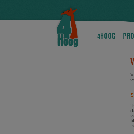
4HOOG
PRO
V
v
S
‘T
d
v
k
i