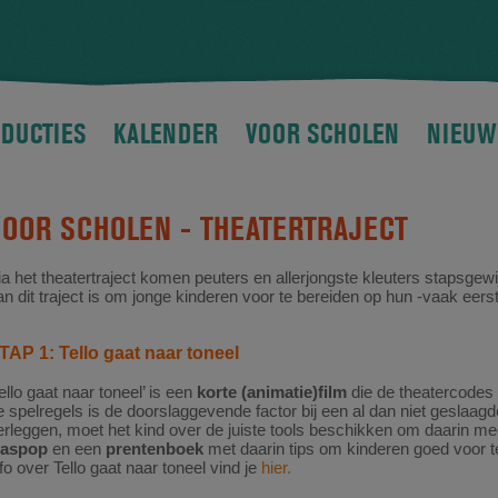
DUCTIES
KALENDER
VOOR SCHOLEN
NIEUW
VOOR SCHOLEN -
THEATERTRAJECT
ia het theatertraject komen peuters en allerjongste kleuters stapsgewi
an dit traject is om jonge kinderen voor te bereiden op hun -vaak eer
TAP 1: Tello gaat naar toneel
ello gaat naar toneel’ is een
korte (animatie)film
die de theatercodes u
e spelregels is de doorslaggevende factor bij een al dan niet geslaag
erleggen, moet het kind over de juiste tools beschikken om daarin mee
laspop
en een
prentenboek
met daarin tips om kinderen goed voor t
nfo over Tello gaat naar toneel vind je
hier.