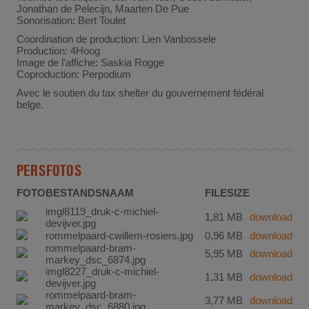
Jonathan de Pelecijn, Maarten De Pue
Sonorisation: Bert Toulet
Coordination de production: Lien Vanbossele
Production: 4Hoog
Image de l'affiche: Saskia Rogge
Coproduction: Perpodium
Avec le soutien du tax shelter du gouvernement fédéral
belge.
PERSFOTOS
FOTO
BESTANDSNAAM
FILESIZE
imgl8119_druk-c-michiel-
1,81 MB
download
devijver.jpg
rommelpaard-cwillem-rosiers.jpg
0,96 MB
download
rommelpaard-bram-
5,95 MB
download
markey_dsc_6874.jpg
imgl8227_druk-c-michiel-
1,31 MB
download
devijver.jpg
rommelpaard-bram-
3,77 MB
download
markey_dsc_6880.jpg