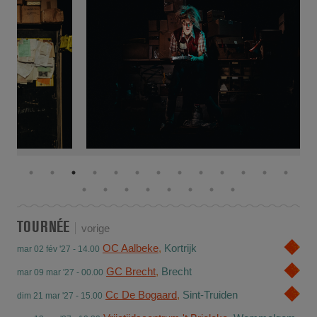
TOURNÉE
vorige
OC Aalbeke
,
Kortrijk
mar 02 fév '27 - 14.00
GC Brecht
,
Brecht
mar 09 mar '27 - 00.00
Cc De Bogaard
,
Sint-Truiden
dim 21 mar '27 - 15.00