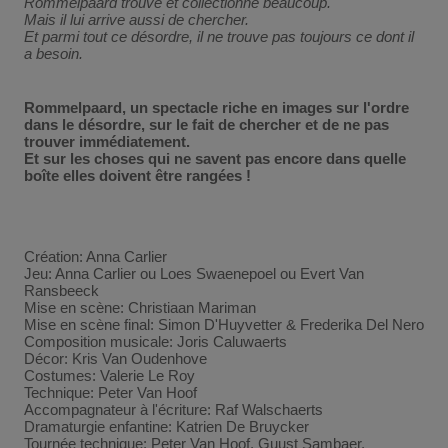
Rommelpaard trouve et collectionne beaucoup.
Mais il lui arrive aussi de chercher.
Et parmi tout ce désordre, il ne trouve pas toujours ce dont il
a besoin.
Rommelpaard, un spectacle riche en images sur l'ordre
dans le désordre, sur le fait de chercher et de ne pas
trouver immédiatement.
Et sur les choses qui ne savent pas encore dans quelle
boîte elles doivent être rangées !
Création: Anna Carlier
Jeu: Anna Carlier ou Loes Swaenepoel ou Evert Van
Ransbeeck
Mise en scène: Christiaan Mariman
Mise en scène final: Simon D'Huyvetter & Frederika Del Nero
Composition musicale: Joris Caluwaerts
Décor: Kris Van Oudenhove
Costumes: Valerie Le Roy
Technique: Peter Van Hoof
Accompagnateur à l'écriture: Raf Walschaerts
Dramaturgie enfantine: Katrien De Bruycker
Tournée technique: Peter Van Hoof, Guust Sambaer,