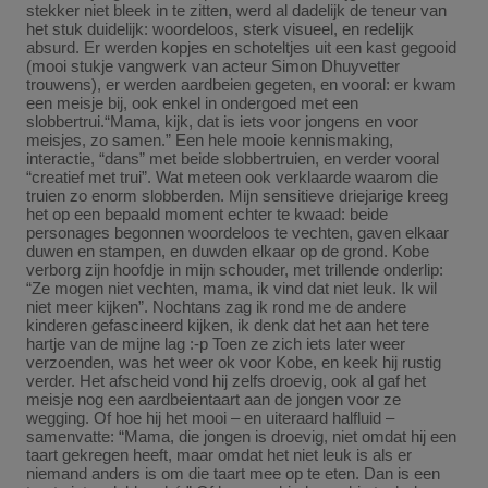
stekker niet bleek in te zitten, werd al dadelijk de teneur van
het stuk duidelijk: woordeloos, sterk visueel, en redelijk
absurd. Er werden kopjes en schoteltjes uit een kast gegooid
(mooi stukje vangwerk van acteur Simon Dhuyvetter
trouwens), er werden aardbeien gegeten, en vooral: er kwam
een meisje bij, ook enkel in ondergoed met een
slobbertrui.“Mama, kijk, dat is iets voor jongens en voor
meisjes, zo samen.” Een hele mooie kennismaking,
interactie, “dans” met beide slobbertruien, en verder vooral
“creatief met trui”. Wat meteen ook verklaarde waarom die
truien zo enorm slobberden. Mijn sensitieve driejarige kreeg
het op een bepaald moment echter te kwaad: beide
personages begonnen woordeloos te vechten, gaven elkaar
duwen en stampen, en duwden elkaar op de grond. Kobe
verborg zijn hoofdje in mijn schouder, met trillende onderlip:
“Ze mogen niet vechten, mama, ik vind dat niet leuk. Ik wil
niet meer kijken”. Nochtans zag ik rond me de andere
kinderen gefascineerd kijken, ik denk dat het aan het tere
hartje van de mijne lag :-p Toen ze zich iets later weer
verzoenden, was het weer ok voor Kobe, en keek hij rustig
verder. Het afscheid vond hij zelfs droevig, ook al gaf het
meisje nog een aardbeientaart aan de jongen voor ze
wegging. Of hoe hij het mooi – en uiteraard halfluid –
samenvatte: “Mama, die jongen is droevig, niet omdat hij een
taart gekregen heeft, maar omdat het niet leuk is als er
niemand anders is om die taart mee op te eten. Dan is een