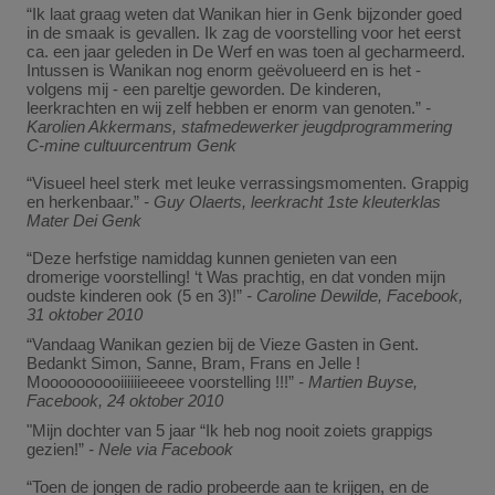
“Ik laat graag weten dat Wanikan hier in Genk bijzonder goed
in de smaak is gevallen. Ik zag de voorstelling voor het eerst
ca. een jaar geleden in De Werf en was toen al gecharmeerd.
Intussen is Wanikan nog enorm geëvolueerd en is het -
volgens mij - een pareltje geworden. De kinderen,
leerkrachten en wij zelf hebben er enorm van genoten.”
-
Karolien Akkermans, stafmedewerker jeugdprogrammering
C-mine cultuurcentrum Genk
“Visueel heel sterk met leuke verrassingsmomenten. Grappig
en herkenbaar.”
- Guy Olaerts, leerkracht 1ste kleuterklas
Mater Dei Genk
“Deze herfstige namiddag kunnen genieten van een
dromerige voorstelling! ‘t Was prachtig, en dat vonden mijn
oudste kinderen ook (5 en 3)!”
- Caroline Dewilde, Facebook,
31 oktober 2010
“Vandaag Wanikan gezien bij de Vieze Gasten in Gent.
Bedankt Simon, Sanne, Bram, Frans en Jelle !
Moooooooooiiiiiieeeee voorstelling !!!”
- Martien Buyse,
Facebook, 24 oktober 2010
"Mijn dochter van 5 jaar “Ik heb nog nooit zoiets grappigs
gezien!”
- Nele via Facebook
“Toen de jongen de radio probeerde aan te krijgen, en de