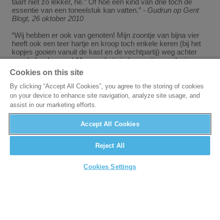
taart niet zo lekker, hé.” Of hoe een kind van drie toch de
essentie van een toneelstuk kan vatten.”
- Gudrun op Gent
Blogt, 26 oktober 2010
“Wij hebben er ook van genoten! Mijn zoontje van bijna vier
heeft ook een teer hartje en kroop toch enkele keren (bij het
kopjes gooien vanuit de kast en de vechtpartij) weg achter
papa’s brede rug ;-) Maar op het eind was zijn conclusie:
MOOI!”
- Els op Gent Blogt, 26 oktober 2010
Cookies on this site
By clicking “Accept All Cookies”, you agree to the storing of cookies
on your device to enhance site navigation, analyze site usage, and
assist in our marketing efforts.
Accept All Cookies
Reject All
Cookies Settings