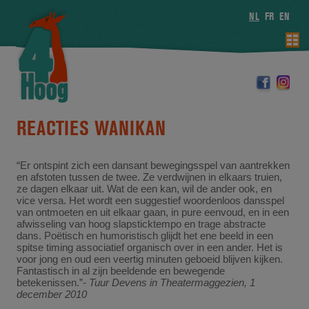
NL
FR
EN
REACTIES WANIKAN
“Er ontspint zich een dansant bewegingsspel van aantrekken
en afstoten tussen de twee. Ze verdwijnen in elkaars truien,
ze dagen elkaar uit. Wat de een kan, wil de ander ook, en
vice versa. Het wordt een suggestief woordenloos dansspel
van ontmoeten en uit elkaar gaan, in pure eenvoud, en in een
afwisseling van hoog slapsticktempo en trage abstracte
dans. Poëtisch en humoristisch glijdt het ene beeld in een
spitse timing associatief organisch over in een ander. Het is
voor jong en oud een veertig minuten geboeid blijven kijken.
Fantastisch in al zijn beeldende en bewegende
betekenissen.”
- Tuur Devens in Theatermaggezien, 1
december 2010